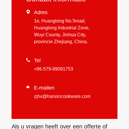

Adres
1e, Huanglong No.5road,
Huanglong Industrial Zone,
Wuyi County, Jinhua City,
provincie Zhejiang, China.

Tel
+86-579-89091753
E-mailen

zjhx@hanxincookware.com
Als u vragen heeft over een offerte of