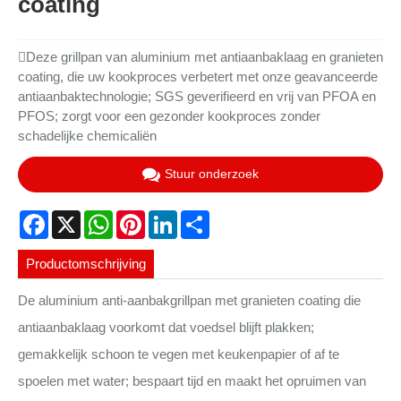
coating
Deze grillpan van aluminium met antiaanbaklaag en granieten
coating, die uw kookproces verbetert met onze geavanceerde
antiaanbaktechnologie; SGS geverifieerd en vrij van PFOA en
PFOS; zorgt voor een gezonder kookproces zonder
schadelijke chemicaliën
Stuur onderzoek
Facebook
X
WhatsApp
Pinterest
LinkedIn
Share
Productomschrijving
De aluminium anti-aanbakgrillpan met granieten coating die
antiaanbaklaag voorkomt dat voedsel blijft plakken;
gemakkelijk schoon te vegen met keukenpapier of af te
spoelen met water; bespaart tijd en maakt het opruimen van