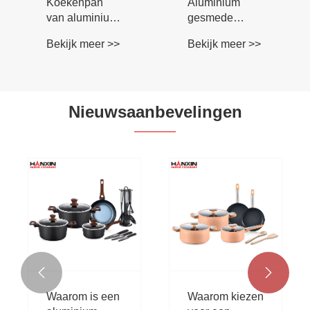
Koekenpan
Aluminium
van aluminium
gesmede
met
grillpan met
Bekijk meer >>
Bekijk meer >>
antiaanbaklaag
antiaanbaklaag
en marmeren
coating
Nieuwsaanbevelingen
Waarom is een
aluminium
frituurpan met
Bekijk meer >>
antiaanbaklaag
de beste keuze


voor modern
koken?
en
Waarom kiezen