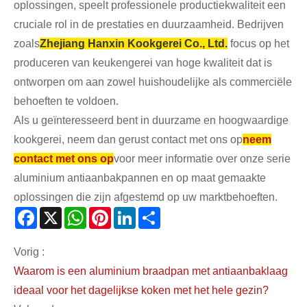
oplossingen, speelt professionele productiekwaliteit een
cruciale rol in de prestaties en duurzaamheid. Bedrijven
zoals
Zhejiang Hanxin Kookgerei Co., Ltd.
focus op het
produceren van keukengerei van hoge kwaliteit dat is
ontworpen om aan zowel huishoudelijke als commerciële
behoeften te voldoen.
Als u geïnteresseerd bent in duurzame en hoogwaardige
kookgerei, neem dan gerust contact met ons op
neem
contact met ons op
voor meer informatie over onze serie
aluminium antiaanbakpannen en op maat gemaakte
oplossingen die zijn afgestemd op uw marktbehoeften.
Facebook
X
WhatsApp
Pinterest
LinkedIn
Share
Vorig :
Waarom is een aluminium braadpan met antiaanbaklaag
ideaal voor het dagelijkse koken met het hele gezin?