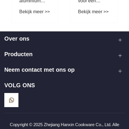
voor een
aluminium
>>
Bekijk meer >>
e
keramische
keukengereiset
voor modern
koken?
Over ons
Producten
Neem contact met ons op
VOLG ONS
Copyright © 2025 Zhejiang Hanxin Cookware Co., Ltd. Alle