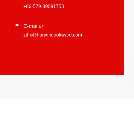
+86-579-89091753
E-mailen

zjhx@hanxincookware.com