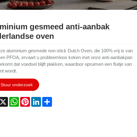
minium gesmeed anti-aanbak
erlandse oven
ze aluminium gesmede non-stick Dutch Oven, die 100% vrij is van
n PFOA, ervaart u probleemloos koken met onze anti-aanbakpan
orkomt dat voedsel blijft plakken, waardoor opruimen een fluitje van
nt wordt.
Stuur onderzoek
acebook
X
WhatsApp
Pinterest
LinkedIn
Share