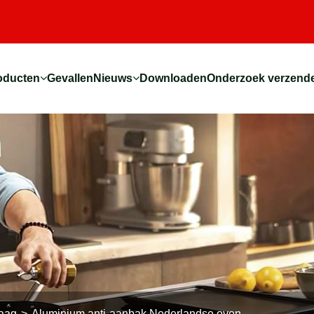
oducten
Gevallen
Nieuws
Downloaden
Onderzoek verzend
laag
Aluminium anti-aanbak Nederlandse oven