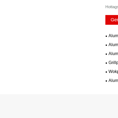
Hottags
Ger
Alum
Alum
Alum
Gril
Wokp
Alum