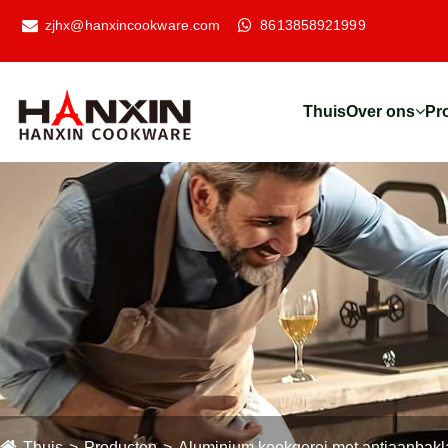
zjhx@hanxincookware.com
8613858921999
Thuis
Over ons
Pr
Thuis
Producten
Aluminium kookgerei met antiaanbak