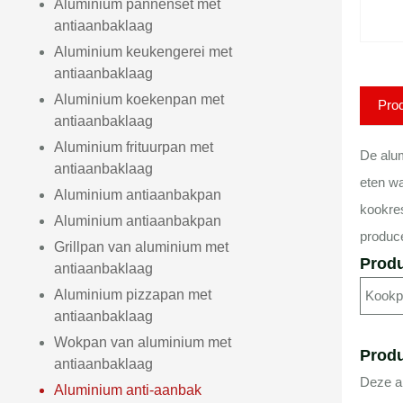
Aluminium pannenset met
antiaanbaklaag
Aluminium keukengerei met
antiaanbaklaag
Aluminium koekenpan met
Pro
antiaanbaklaag
Aluminium frituurpan met
De alum
antiaanbaklaag
eten wa
Aluminium antiaanbakpan
kookre
Aluminium antiaanbakpan
produce
Grillpan van aluminium met
Produ
antiaanbaklaag
Aluminium pizzapan met
Kookp
antiaanbaklaag
Wokpan van aluminium met
Produ
antiaanbaklaag
Deze al
Aluminium anti-aanbak