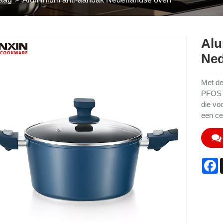
Alu
Ned
Met de
PFOS e
die vo
een ce
F